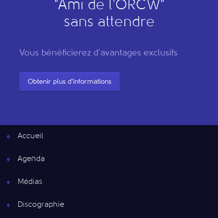
"
A
mi de l’
O
RCW"
sans attendre
Vous bénéficierez d'avantages exclusifs
Obtenir plus d'informations
Accueil
Agenda
Médias
Discographie