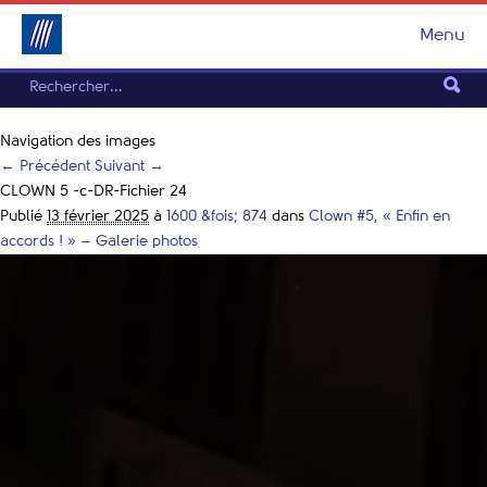
Menu
Navigation des images
← Précédent
Suivant →
CLOWN 5 -c-DR-Fichier 24
Publié
13 février 2025
à
1600 &fois; 874
dans
Clown #5, « Enfin en
accords ! » – Galerie photos