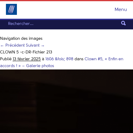
Menu
Navigation des images
← Précédent
Suivant →
CLOWN 5 -c-DR-Fichier 213
Publié
13 février 2025
à
1606 &fois; 898
dans
Clown #5, « Enfin en
accords ! » – Galerie photos