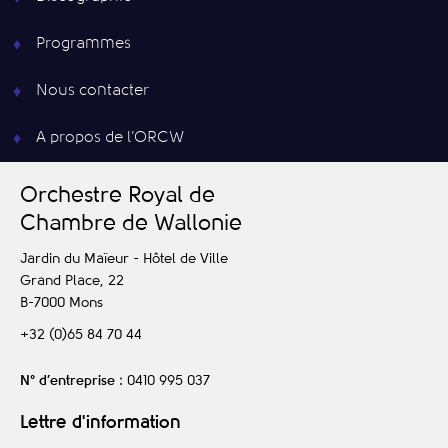
Programmes
Nous contacter
A propos de l’ORCW
O
rchestre
R
oyal de
C
hambre de
W
allonie
Jardin du Maïeur - Hôtel de Ville
Grand Place, 22
B-7000
Mons
+32 (0)65 84 70 44
N° d’entreprise
: 0410 995 037
Lettre d'information