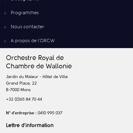
Programmes
Nous contacter
A propos de l’ORCW
O
rchestre
R
oyal de
C
hambre de
W
allonie
Jardin du Maïeur - Hôtel de Ville
Grand Place, 22
B-7000
Mons
+32 (0)65 84 70 44
N° d’entreprise
: 0410 995 037
Lettre d'information