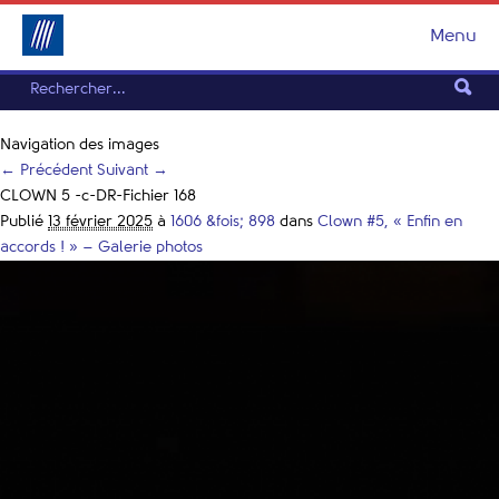
Menu
Navigation des images
← Précédent
Suivant →
CLOWN 5 -c-DR-Fichier 168
Publié
13 février 2025
à
1606 &fois; 898
dans
Clown #5, « Enfin en
accords ! » – Galerie photos