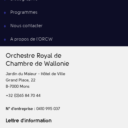
Programmes
Nous contacter
A propos de l’ORCW
O
rchestre
R
oyal de
C
hambre de
W
allonie
Jardin du Maïeur - Hôtel de Ville
Grand Place, 22
B-7000
Mons
+32 (0)65 84 70 44
N° d’entreprise
: 0410 995 037
Lettre d'information