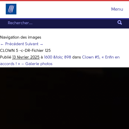
Menu
Navigation des images
← Précédent
Suivant →
CLOWN 5 -c-DR-Fichier 125
Publié
13 février 2025
à
1600 &fois; 898
dans
Clown #5, « Enfin en
accords ! » – Galerie photos