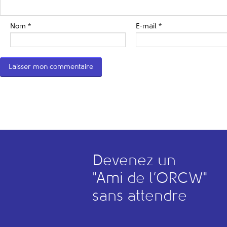
Nom
*
E-mail
*
Devenez un
"
A
mi de l’
O
RCW"
sans attendre