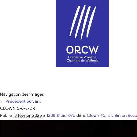
Navigation des images
← Précédent
Suivant →
CLOWN 5-6-c-DR
Publié
13 février 2025
à
1208 &fois; 676
dans
Clown #5, « Enfin en acco