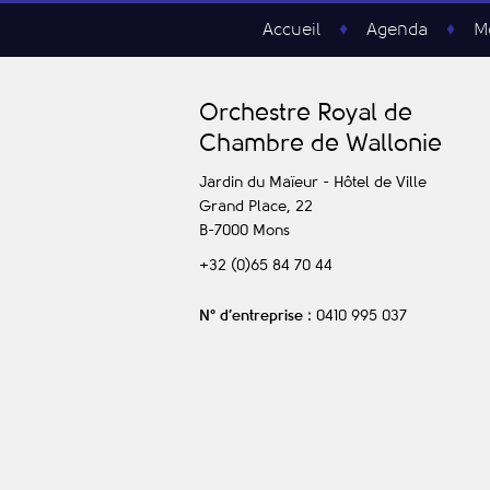
Accueil
Agenda
M
O
rchestre
R
oyal de
C
hambre de
W
allonie
Jardin du Maïeur - Hôtel de Ville
Grand Place, 22
B-7000
Mons
+32 (0)65 84 70 44
N° d’entreprise
: 0410 995 037