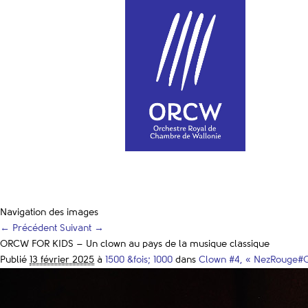
Navigation des images
← Précédent
Suivant →
ORCW FOR KIDS – Un clown au pays de la musique classique
Publié
13 février 2025
à
1500 &fois; 1000
dans
Clown #4, « NezRouge#Q