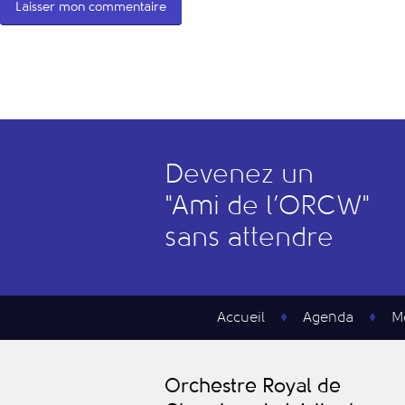
Devenez un
"
A
mi de l’
O
RCW"
sans attendre
Accueil
Agenda
M
O
rchestre
R
oyal de