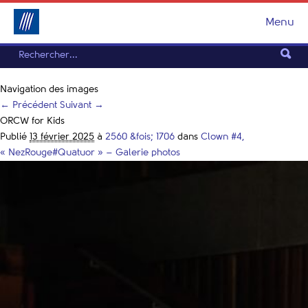
Menu
Navigation des images
← Précédent
Suivant →
ORCW for Kids
Publié
13 février 2025
à
2560 &fois; 1706
dans
Clown #4,
« NezRouge#Quatuor » – Galerie photos