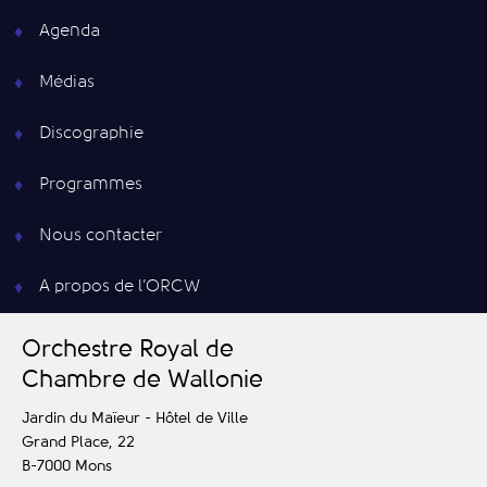
Agenda
Médias
Discographie
Programmes
Nous contacter
A propos de l’ORCW
O
rchestre
R
oyal de
C
hambre de
W
allonie
Jardin du Maïeur - Hôtel de Ville
Grand Place, 22
B-7000
Mons