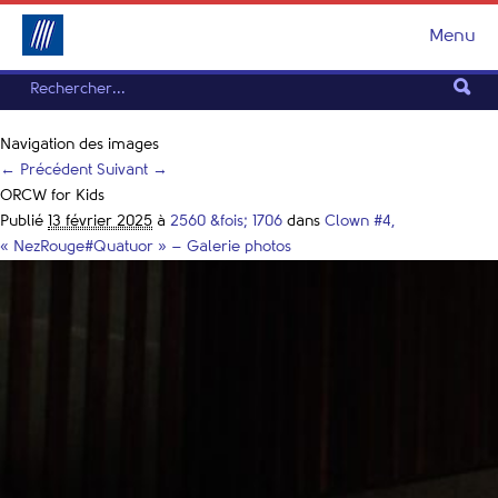
Menu
Navigation des images
← Précédent
Suivant →
ORCW for Kids
Publié
13 février 2025
à
2560 &fois; 1706
dans
Clown #4,
« NezRouge#Quatuor » – Galerie photos