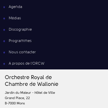
Agenda
Médias
Discographie
Programmes
Nous contacter
A propos de l’ORCW
O
rchestre
R
oyal de
C
hambre de
W
allonie
Jardin du Maïeur - Hôtel de Ville
Grand Place, 22
B-7000
Mons