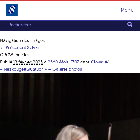
Menu
Navigation des images
← Précédent
Suivant →
ORCW for Kids
Publié
13 février 2025
à
2560 &fois; 1707
dans
Clown #4,
« NezRouge#Quatuor » – Galerie photos