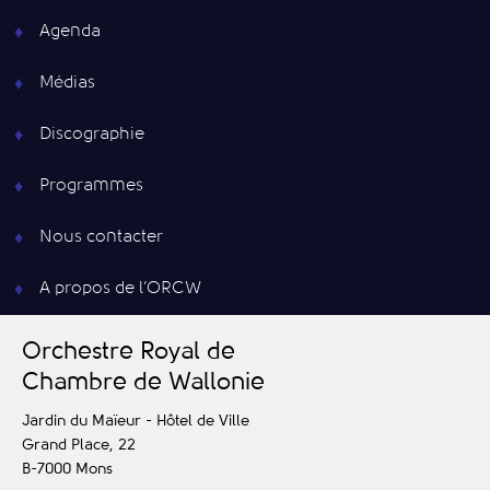
Agenda
Médias
Discographie
Programmes
Nous contacter
A propos de l’ORCW
O
rchestre
R
oyal de
C
hambre de
W
allonie
Jardin du Maïeur - Hôtel de Ville
Grand Place, 22
B-7000
Mons