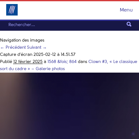
Menu
Navigation des images
← Précédent
Suivant →
Capture d’écran 2025-02-12 à 14.51.57
Publié
12 février 2025
à
1568 &fois; 864
dans
Clown #3, « Le classique
sort du cadre » – Galerie photos