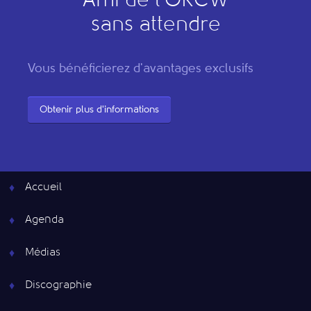
"
A
mi de l’
O
RCW"
sans attendre
Vous bénéficierez d'avantages exclusifs
Obtenir plus d'informations
Accueil
Agenda
Médias
Discographie