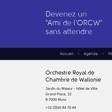
Devenez un
"
A
mi de l’
O
RCW"
sans attendre
Accueil
Agenda
M
O
rchestre
R
oyal de
C
hambre de
W
allonie
Jardin du Maïeur - Hôtel de Ville
Grand Place, 22
B-7000
Mons
+32 (0)65 84 70 44