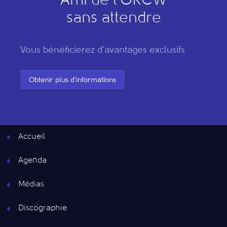
"
A
mi de l’
O
RCW"
sans attendre
Vous bénéficierez d'avantages exclusifs
Obtenir plus d'informations
Accueil
Agenda
Médias
Discographie