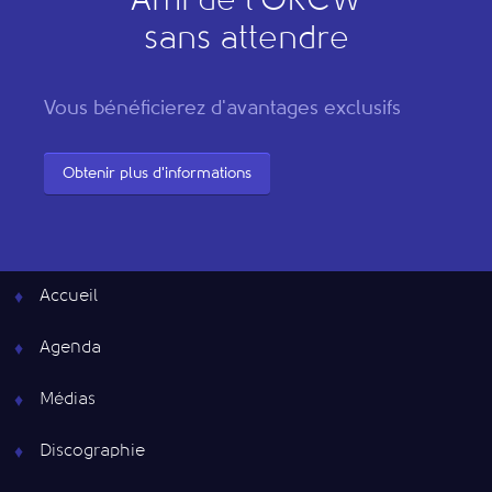
"
A
mi de l’
O
RCW"
sans attendre
Vous bénéficierez d'avantages exclusifs
Obtenir plus d'informations
Accueil
Agenda
Médias
Discographie