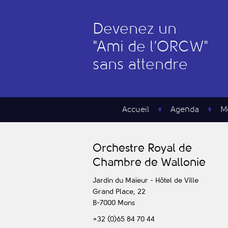
Devenez un
"
A
mi de l’
O
RCW"
sans attendre
Accueil
Agenda
M
O
rchestre
R
oyal de
C
hambre de
W
allonie
Jardin du Maïeur - Hôtel de Ville
Grand Place, 22
B-7000
Mons
+32 (0)65 84 70 44