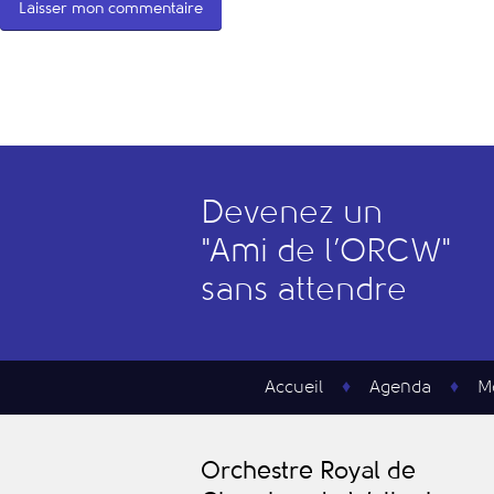
Devenez un
"
A
mi de l’
O
RCW"
sans attendre
Accueil
Agenda
M
O
rchestre
R
oyal de