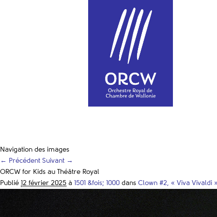
Navigation des images
← Précédent
Suivant →
ORCW for Kids au Théâtre Royal
Publié
12 février 2025
à
1501 &fois; 1000
dans
Clown #2, « Viva Vivaldi 