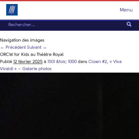
Menu
Navigation des images
← Précédent
Suivant →
ORCW for Kids au Théâtre Royal
Publié
12 février 2025
à
1501 &fois; 1000
dans
Clown #2, « Viva
Vivaldi » – Galerie photos