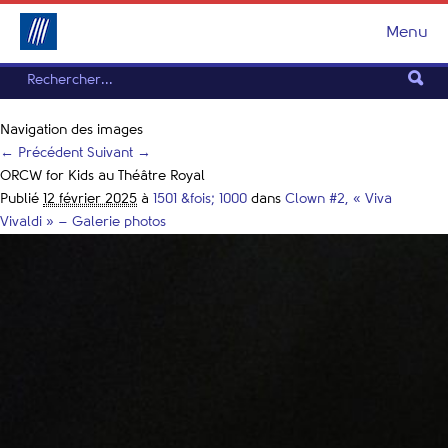
Menu
Navigation des images
← Précédent
Suivant →
ORCW for Kids au Théâtre Royal
Publié
12 février 2025
à
1501 &fois; 1000
dans
Clown #2, « Viva
Vivaldi » – Galerie photos