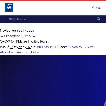
Menu
Navigation des images
← Précédent
Suivant →
ORCW for Kids au Théâtre Royal
Publié
12 février 2025
à
1500 &fois; 1000
dans
Clown #2, « Viva
Vivaldi » – Galerie photos