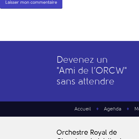
Devenez un
"
A
mi de l’
O
RCW"
sans attendre
Accueil
Agenda
M
O
rchestre
R
oyal de