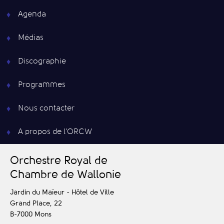
Agenda
Médias
Discographie
Programmes
Nous contacter
A propos de l’ORCW
O
rchestre
R
oyal de
C
hambre de
W
allonie
Jardin du Maïeur - Hôtel de Ville
Grand Place, 22
B-7000
Mons