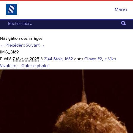
Menu
Navigation des images
← Précédent
Suivant →
IMG_8169
Publié
7 février 2025
à
2144 &fois; 1682
dans
Clown #2, « Viva
Vivaldi » – Galerie photos