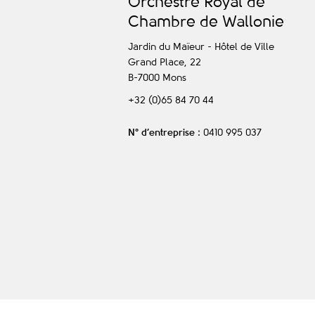
O
rchestre
R
oyal de
C
hambre de
W
allonie
Jardin du Maïeur - Hôtel de Ville
Grand Place, 22
B-7000
Mons
+32 (0)65 84 70 44
N° d’entreprise
: 0410 995 037