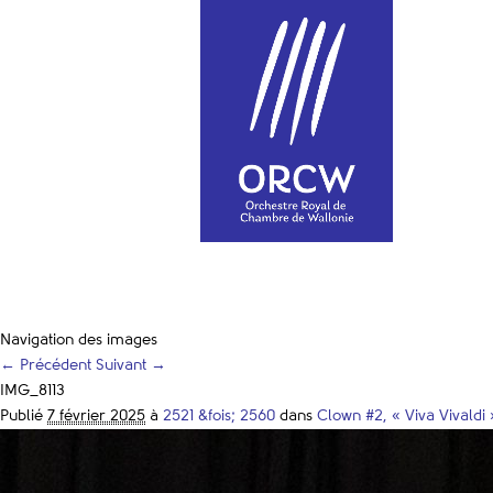
Navigation des images
← Précédent
Suivant →
IMG_8113
Publié
7 février 2025
à
2521 &fois; 2560
dans
Clown #2, « Viva Vivaldi