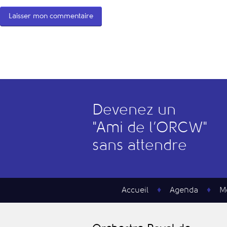
Devenez un
"
A
mi de l’
O
RCW"
sans attendre
Accueil
Agenda
M