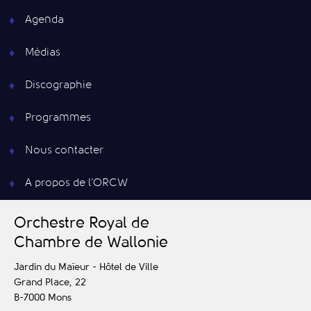
Agenda
Médias
Discographie
Programmes
Nous contacter
A propos de l’ORCW
O
rchestre
R
oyal de
C
hambre de
W
allonie
Jardin du Maïeur - Hôtel de Ville
Grand Place, 22
B-7000
Mons