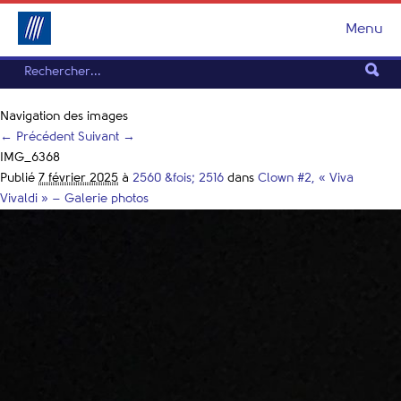
Menu
Navigation des images
← Précédent
Suivant →
IMG_6368
Publié
7 février 2025
à
2560 &fois; 2516
dans
Clown #2, « Viva
Vivaldi » – Galerie photos