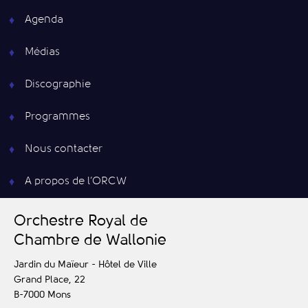
Agenda
Médias
Discographie
Programmes
Nous contacter
A propos de l’ORCW
O
rchestre
R
oyal de
C
hambre de
W
allonie
Jardin du Maïeur - Hôtel de Ville
Grand Place, 22
B-7000
Mons