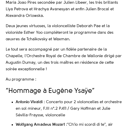
Maria Joao Pires secondée par Julien Libeer, les très brillants
Liya Petrova et Hrachya Avanesyan et enfin Julien Brocal et
Alexandra Orlowska.
Deux jeunes virtuoses, la violoncelliste Deborah Pae et la
violoniste Esther Yoo complèteront le programme dans des
œuvres de Tchaïkovsky et Waxman.
Le tout sera accompagné par un fidèle partenaire de la
Chapelle, l’Orchestre Royal de Chambre de Wallonie dirigé par
Augustin Dumay, un des trois maîtres en résidence de cette
soirée exceptionnelle !
Au programme :
“Hommage à Eugène Ysaÿe”
Antonio Vivaldi
: Concerto pour 2 violoncelles et orchestre
en sol mineur, F.III n°.2 P.411 / Gary Hoffman et Julie
Sévilla-Fraysse, violoncelle
Wolfgang Amadeus Mozart
:”Ch’io mi scordi di te”, air