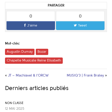
PARTAGER
0
0
J'aime
Tweet
Mot-clés:
Augustin Dumay
Bozar
Chapelle Musicale Reine Elisabeth
«
JT – Machiavel & l’ORCW
MUSIQ’3 | Frank Braley
»
Derniers articles publiés
NON CLASSÉ
12 MAI 2025