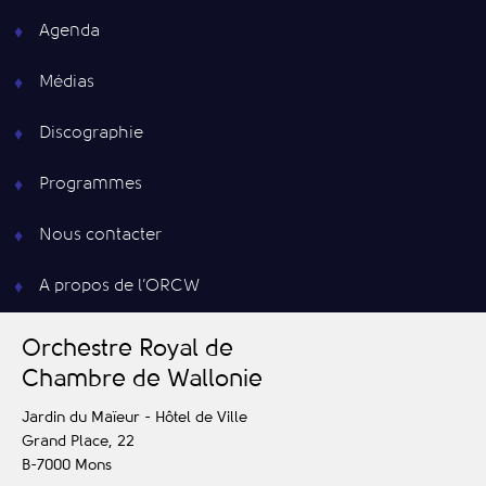
Agenda
Médias
Discographie
Programmes
Nous contacter
A propos de l’ORCW
O
rchestre
R
oyal de
C
hambre de
W
allonie
Jardin du Maïeur - Hôtel de Ville
Grand Place, 22
B-7000
Mons