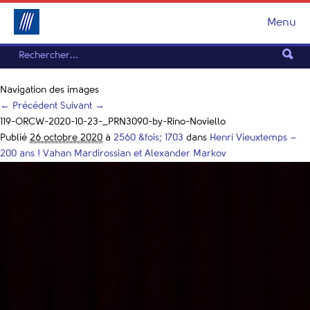
Menu
Navigation des images
← Précédent
Suivant →
119-ORCW-2020-10-23-_PRN3090-by-Rino-Noviello
Publié
26 octobre 2020
à
2560 &fois; 1703
dans
Henri Vieuxtemps –
200 ans ! Vahan Mardirossian et Alexander Markov