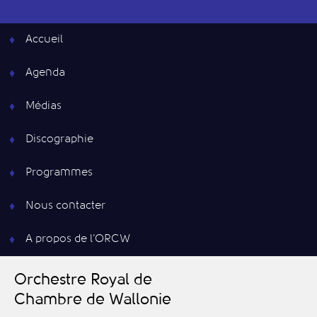
Accueil
Agenda
Médias
Discographie
Programmes
Nous contacter
A propos de l’ORCW
O
rchestre
R
oyal de
C
hambre de
W
allonie