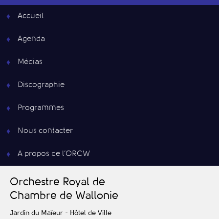
Accueil
Agenda
Médias
Discographie
Programmes
Nous contacter
A propos de l’ORCW
O
rchestre
R
oyal de
C
hambre de
W
allonie
Jardin du Maïeur - Hôtel de Ville