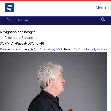
Menu
Navigation des images
← Précédent
Suivant →
SCHMIDT-Pascal-DSC_0748
Publié
15 octobre 2024
à
432 &fois; 650
dans
Pascal Schmidt, violon