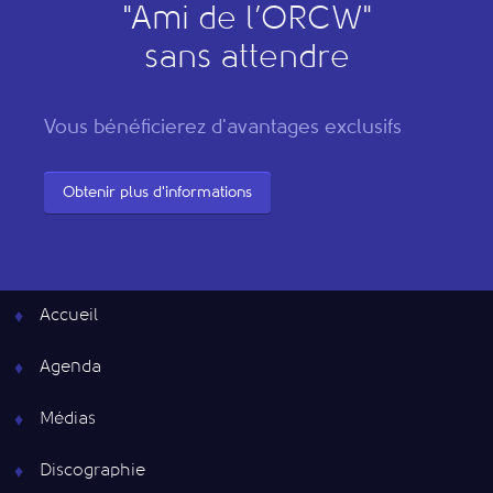
"
A
mi de l’
O
RCW"
sans attendre
Vous bénéficierez d'avantages exclusifs
Obtenir plus d'informations
Accueil
Agenda
Médias
Discographie