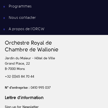
Programmes
Nous contacter
A propos de l’ORCW
O
rchestre
R
oyal de
C
hambre de
W
allonie
Jardin du Maïeur - Hôtel de Ville
Grand Place, 22
B-7000
Mons
+32 (0)65 84 70 44
N° d’entreprise
: 0410 995 037
Lettre d'information
Sign up for Newsletter