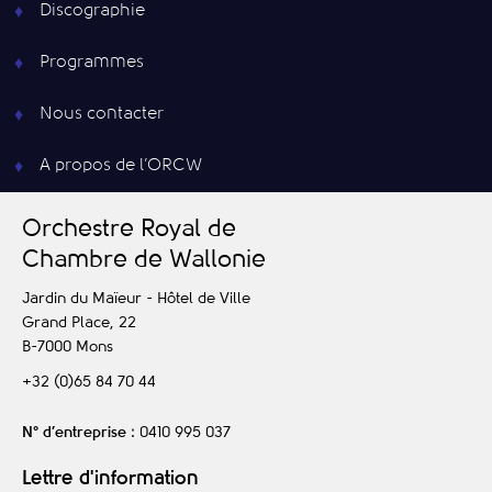
Discographie
Programmes
Nous contacter
A propos de l’ORCW
O
rchestre
R
oyal de
C
hambre de
W
allonie
Jardin du Maïeur - Hôtel de Ville
Grand Place, 22
B-7000
Mons
+32 (0)65 84 70 44
N° d’entreprise
: 0410 995 037
Lettre d'information