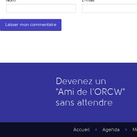
Nom
*
E-mail
*
Devenez un
"
A
mi de l’
O
RCW"
sans attendre
Accueil
Agenda
M