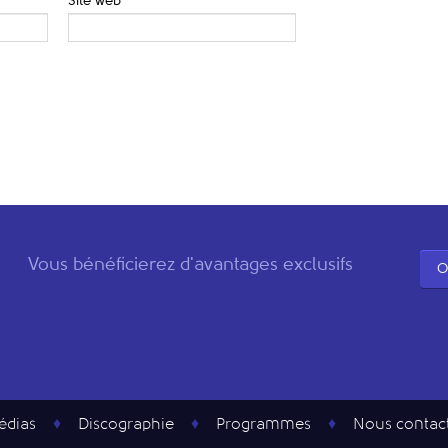
Site web
Vous bénéficierez d'avantages exclusifs
O
édias
Discographie
Programmes
Nous contac