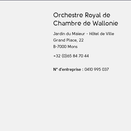
O
rchestre
R
oyal de
C
hambre de
W
allonie
Jardin du Maïeur - Hôtel de Ville
Grand Place, 22
B-7000
Mons
+32 (0)65 84 70 44
N° d’entreprise
: 0410 995 037