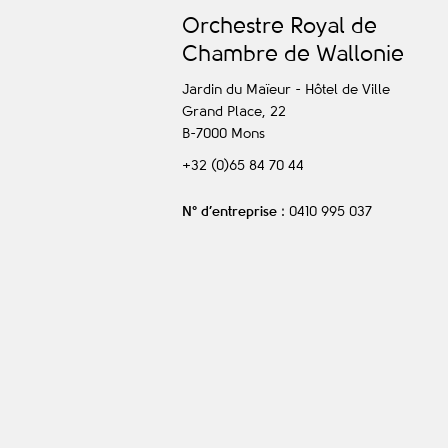
O
rchestre
R
oyal de
C
hambre de
W
allonie
Jardin du Maïeur - Hôtel de Ville
Grand Place, 22
B-7000
Mons
+32 (0)65 84 70 44
N° d’entreprise
: 0410 995 037