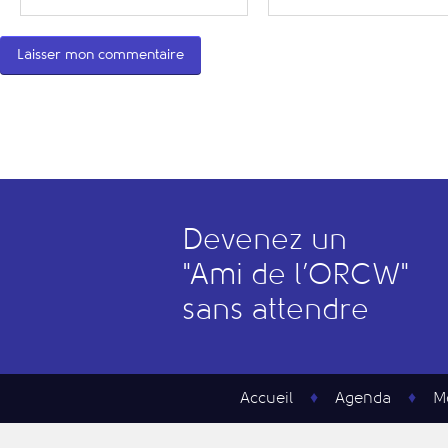
Devenez un
"
A
mi de l’
O
RCW"
sans attendre
Accueil
Agenda
M