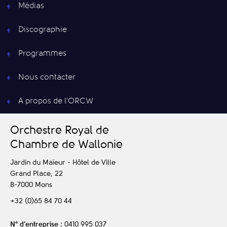
Médias
Discographie
Programmes
Nous contacter
A propos de l’ORCW
O
rchestre
R
oyal de
C
hambre de
W
allonie
Jardin du Maïeur - Hôtel de Ville
Grand Place, 22
B-7000
Mons
+32 (0)65 84 70 44
N° d’entreprise
: 0410 995 037