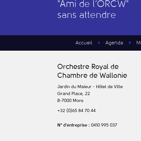
"
A
mi de l’
O
RCW"
sans attendre
Accueil
Agenda
M
O
rchestre
R
oyal de
C
hambre de
W
allonie
Jardin du Maïeur - Hôtel de Ville
Grand Place, 22
B-7000
Mons
+32 (0)65 84 70 44
N° d’entreprise
: 0410 995 037