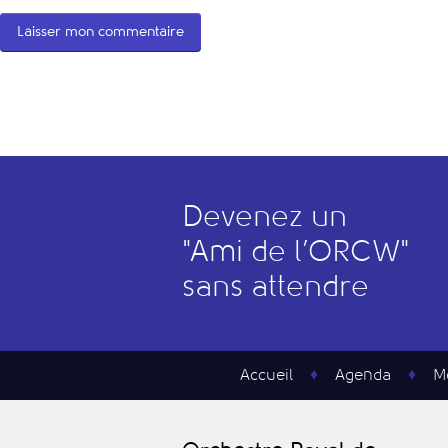
Devenez un
"
A
mi de l’
O
RCW"
sans attendre
Accueil
Agenda
M