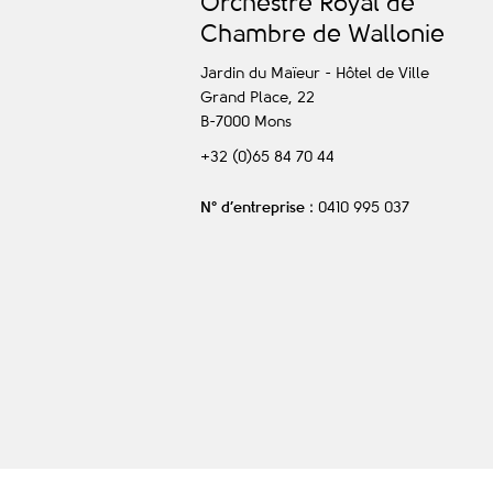
O
rchestre
R
oyal de
C
hambre de
W
allonie
Jardin du Maïeur - Hôtel de Ville
Grand Place, 22
B-7000
Mons
+32 (0)65 84 70 44
N° d’entreprise
: 0410 995 037