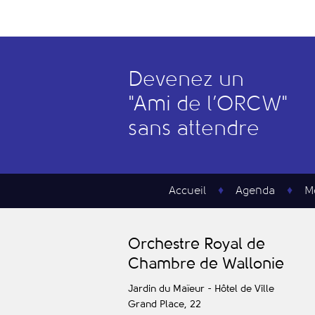
Devenez un
"
A
mi de l’
O
RCW"
sans attendre
Accueil
Agenda
M
O
rchestre
R
oyal de
C
hambre de
W
allonie
Jardin du Maïeur - Hôtel de Ville
Grand Place, 22