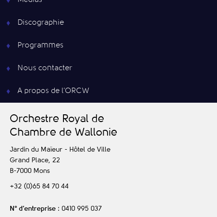
Médias
Discographie
Programmes
Nous contacter
A propos de l’ORCW
O
rchestre
R
oyal de
C
hambre de
W
allonie
Jardin du Maïeur - Hôtel de Ville
Grand Place, 22
B-7000
Mons
+32 (0)65 84 70 44
N° d’entreprise
: 0410 995 037