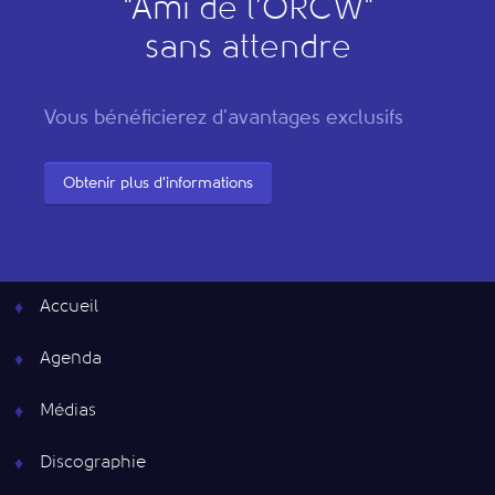
"
A
mi de l’
O
RCW"
sans attendre
Vous bénéficierez d'avantages exclusifs
Obtenir plus d'informations
Accueil
Agenda
Médias
Discographie