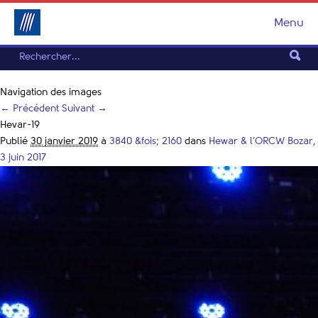
Menu
Navigation des images
← Précédent
Suivant →
Hevar-19
Publié
30 janvier 2019
à
3840 &fois; 2160
dans
Hewar & l’ORCW Bozar,
3 juin 2017