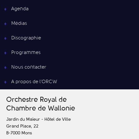
Agenda
Médias
Discographie
Programmes
Nous contacter
A propos de l’ORCW
O
rchestre
R
oyal de
C
hambre de
W
allonie
Jardin du Maïeur - Hôtel de Ville
Grand Place, 22
B-7000
Mons