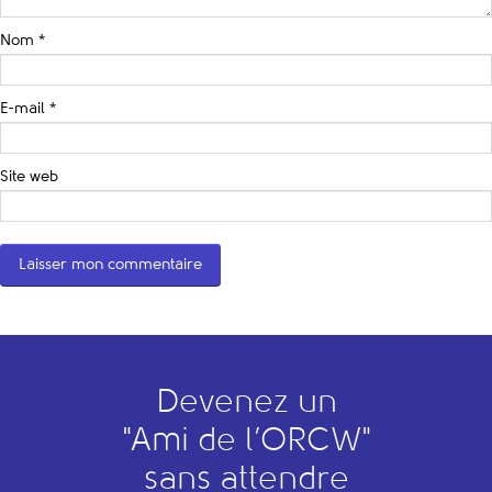
Nom
*
E-mail
*
Site web
Devenez un
"
A
mi de l’
O
RCW"
sans attendre