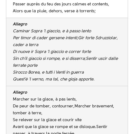
Passer auprès du feu des jours calmes et contents,
Alors que la pluie, dehors, verse à torrents;
Allegro
Caminar Sopra ‘l giaccio, e à passo lento
Per timor di cader gersene intenti;
Gir forte Sdruzziolar,
cader a terra
Di nuove ir Sopra ‘l giaccio e correr forte
Sin ch’il giaccio si rompe, e si disserra;
Sentir uscir dalle
ferrate porte
Sirocco Borea, e tutti i Venti in guerra
Quest’è ‘l verno, ma tal, che gioja apporte.
Allegro
Marcher sur la glace, à pas lents,
De peur de tomber, contourner,Marcher bravement,
tomber à terre,
Se relever sur la glace et courir vite
Avant que la glace se rompe et se disloque.Sentir
passer, à travers la porte ferrée,