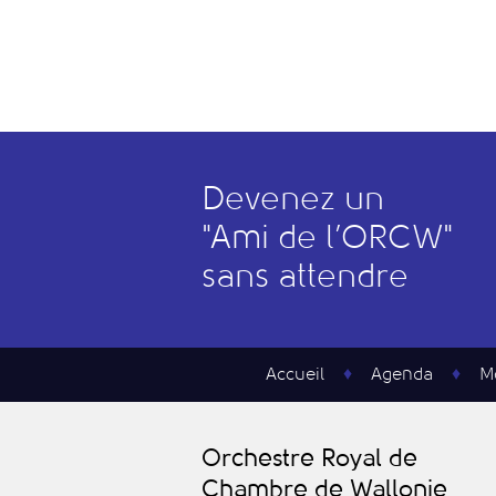
Devenez un
"
A
mi de l’
O
RCW"
sans attendre
Accueil
Agenda
M
O
rchestre
R
oyal de
C
hambre de
W
allonie