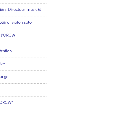
an, Directeur musical
lard, violon solo
e l’ORCW
tration
ive
arger
l’ORCW”