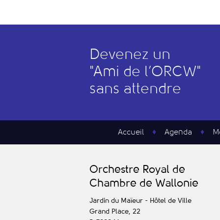
Devenez un
"
A
mi de l’
O
RCW"
sans attendre
Accueil
Agenda
M
O
rchestre
R
oyal de
C
hambre de
W
allonie
Jardin du Maïeur - Hôtel de Ville
Grand Place, 22