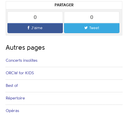
PARTAGER
0
0
J'aime
Tweet
Autres pages
Concerts insolites
ORCW for KIDS
Best of
Répertoire
Opéras