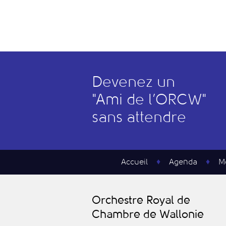
Devenez un
"
A
mi de l’
O
RCW"
sans attendre
Accueil
Agenda
M
O
rchestre
R
oyal de
C
hambre de
W
allonie