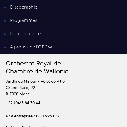
Discographie
Programmes
Nous contacter
A propos de l’ORCW
O
rchestre
R
oyal de
C
hambre de
W
allonie
Jardin du Maïeur - Hôtel de Ville
Grand Place, 22
B-7000
Mons
+32 (0)65 84 70 44
N° d’entreprise
: 0410 995 037