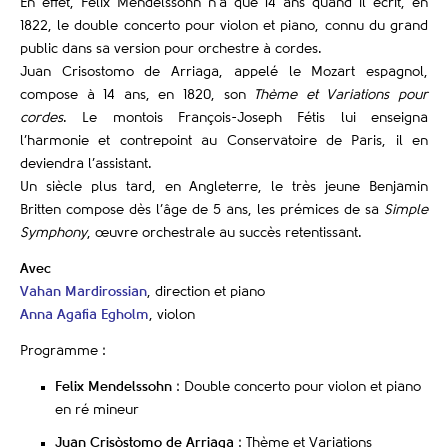
En effet, Félix Mendelssohn n’a que 14 ans quand il écrit, en
1822, le double concerto pour violon et piano, connu du grand
public dans sa version pour orchestre à cordes.
Juan Crisostomo de Arriaga, appelé le Mozart espagnol,
compose à 14 ans, en 1820, son
Thème et Variations pour
cordes
. Le montois François-Joseph Fétis lui enseigna
l’harmonie et contrepoint au Conservatoire de Paris, il en
deviendra l’assistant.
Un siècle plus tard, en Angleterre, le très jeune Benjamin
Britten compose dès l’âge de 5 ans, les prémices de sa
Simple
Symphony
, œuvre orchestrale au succès retentissant.
Avec
Vahan Mardirossian
, direction et piano
Anna Agafia Egholm
, violon
Programme :
Felix Mendelssohn
: Double concerto pour violon et piano
en ré mineur
Juan Crisòstomo de Arriaga
: Thème et Variations