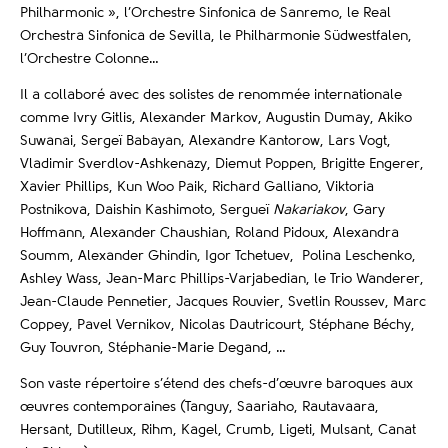
Philharmonic », l’Orchestre Sinfonica de Sanremo, le Real
Orchestra Sinfonica de Sevilla, le Philharmonie Südwestfalen,
l’Orchestre Colonne…
Il a collaboré avec des solistes de renommée internationale
comme Ivry Gitlis, Alexander Markov, Augustin Dumay, Akiko
Suwanai, Sergeï Babayan, Alexandre Kantorow, Lars Vogt,
Vladimir Sverdlov-Ashkenazy, Diemut Poppen, Brigitte Engerer,
Xavier Phillips, Kun Woo Paik, Richard Galliano, Viktoria
Postnikova, Daishin Kashimoto, Sergueï
Nakariakov
, Gary
Hoffmann, Alexander Chaushian, Roland Pidoux, Alexandra
Soumm, Alexander Ghindin, Igor Tchetuev, Polina Leschenko,
Ashley Wass, Jean-Marc Phillips-Varjabedian, le Trio Wanderer,
Jean-Claude Pennetier, Jacques Rouvier, Svetlin Roussev, Marc
Coppey, Pavel Vernikov, Nicolas Dautricourt, Stéphane Béchy,
Guy Touvron, Stéphanie-Marie Degand, …
Son vaste répertoire s’étend des chefs-d’œuvre baroques aux
œuvres contemporaines (Tanguy, Saariaho, Rautavaara,
Hersant, Dutilleux, Rihm, Kagel, Crumb, Ligeti, Mulsant, Canat