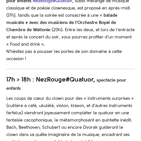
pour enfants
NezRouge#Quatuor
,
subtil mélange de musique
classique et de poésie clownesque, est proposé en après-midi
(17h), tandis que la soirée est consacrée à une «
balade
musicale » avec des musiciens de l’Orchestre Royal de
Chambre de Wallonie
(20h)
.
Entre les deux, et lors de l’entracte
et après le concert du soir, vous pourrez profiter d’un moment
« Food and drink ».
N’hésitez pas à pousser les portes de son domaine à cette
occasion !
17h > 18h : NezRouge#Quatuor,
spectacle pour
enfants
Les coups de cœur du clown pour des « instruments surprises »
(cuillère à café, ukulélé, violon, klaxon, et d’autres instruments
farfelus) viendront joyeusement compléter le quatuor en une
fantaisie cacophonique, le métamorphosant en quintette inédit.
Bach, Beethoven, Schubert ou encore Dvorak guideront le
clown dans sa quête imaginaire de la musique, encadrant ses