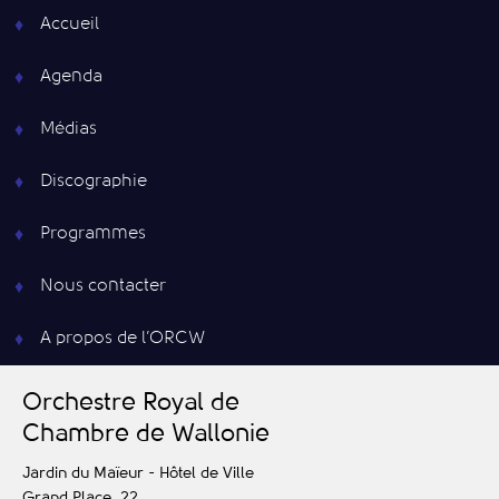
Accueil
Agenda
Médias
Discographie
Programmes
Nous contacter
A propos de l’ORCW
O
rchestre
R
oyal de
C
hambre de
W
allonie
Jardin du Maïeur - Hôtel de Ville
Grand Place, 22