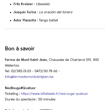
Fritz Kreisler
: Libesleid
Joaquin Turina
:
La oración del torero
Astor Piazzolla
: Tango ballet
Bon à savoir
Ferme de Mont-Saint-Jean
, Chaussée de Charleroi 591, 1410
Waterloo
Tel: 02/385.01.03 - 0472/30 78 66 -
i
nfo@fermedemontsaintjean.be
NezRouge#Quatuor
Ticketing :
https://www.billetweb.fr/nezrouge-quatuor
Durée du spectacle : 50 minutes