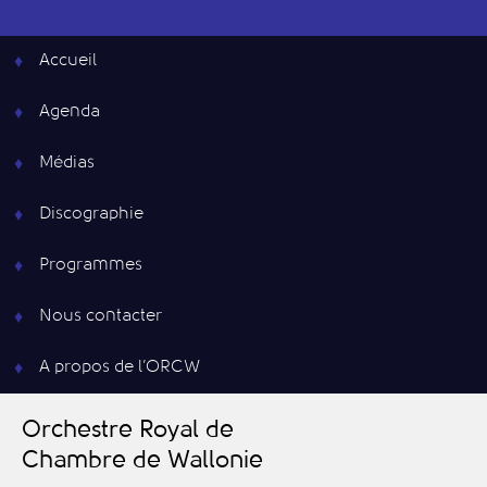
Accueil
Agenda
Médias
Discographie
Programmes
Nous contacter
A propos de l’ORCW
O
rchestre
R
oyal de
C
hambre de
W
allonie