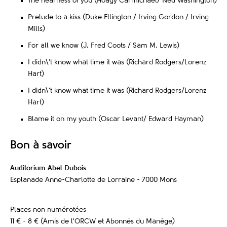
The nearness of you (Hoagy Carmichael/ Ned Washington)
Prelude to a kiss (Duke Ellington / Irving Gordon / Irving
Mills)
For all we know (J. Fred Coots / Sam M. Lewis)
I didn\’t know what time it was (Richard Rodgers/Lorenz
Hart)
I didn\’t know what time it was (Richard Rodgers/Lorenz
Hart)
Blame it on my youth (Oscar Levant/ Edward Hayman)
Bon à savoir
Auditorium Abel Dubois
Esplanade Anne-Charlotte de Lorraine - 7000 Mons
Places non numérotées
11 € - 8 € (Amis de l'ORCW et Abonnés du Manège)