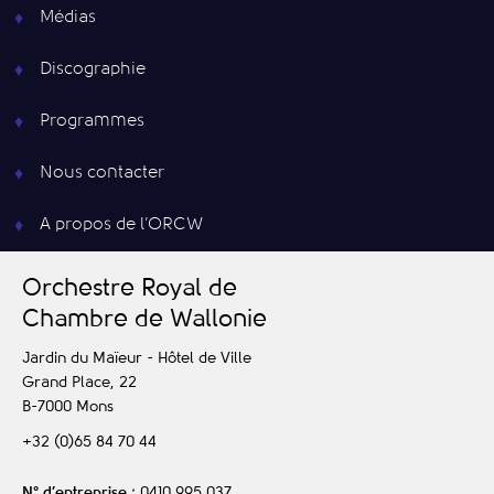
Médias
Discographie
Programmes
Nous contacter
A propos de l’ORCW
O
rchestre
R
oyal de
C
hambre de
W
allonie
Jardin du Maïeur - Hôtel de Ville
Grand Place, 22
B-7000
Mons
+32 (0)65 84 70 44
N° d’entreprise
: 0410 995 037