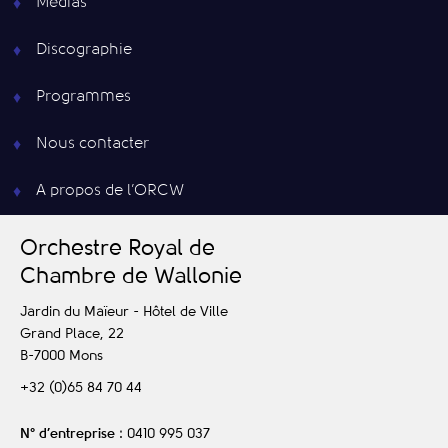
Médias
Discographie
Programmes
Nous contacter
A propos de l’ORCW
O
rchestre
R
oyal de
C
hambre de
W
allonie
Jardin du Maïeur - Hôtel de Ville
Grand Place, 22
B-7000
Mons
+32 (0)65 84 70 44
N° d’entreprise
: 0410 995 037