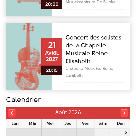
Muziekcentrum De Bijloke
20:00
Concert des solistes
21
de la Chapelle
AVRIL
Musicale Reine
2027
Elisabeth
Chapelle Musicale Reine
20:15
Elisabeth
Calendrier
Août 2026
Lun
Mar
Mer
Jeu
Ven
Sam
Dim
1
2