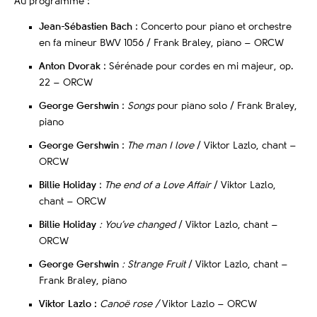
Au programme :
Jean-Sébastien
Bach
: Concerto pour piano et orchestre
en fa mineur BWV 1056 / Frank Braley, piano – ORCW
Anton Dvorak
: Sérénade pour cordes en mi majeur, op.
22 – ORCW
George Gershwin
:
Songs
pour piano solo / Frank Braley,
piano
George Gershwin
:
The man I love
/ Viktor Lazlo, chant –
ORCW
Billie Holiday
:
The end of a Love Affair
/ Viktor Lazlo,
chant – ORCW
Billie Holiday
: You’ve changed
/ Viktor Lazlo, chant –
ORCW
George Gershwin
: Strange Fruit
/ Viktor Lazlo, chant –
Frank Braley, piano
Viktor Lazlo :
Canoë rose /
Viktor Lazlo – ORCW