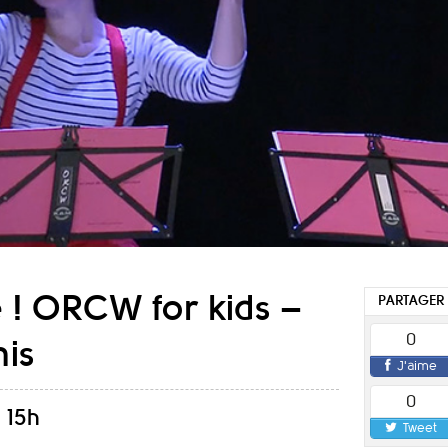
 ! ORCW for kids –
PARTAGER
0
mis
J'aime
0
 15h
Tweet