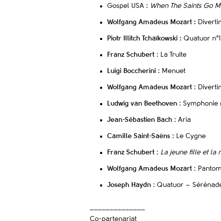
Gospel USA :
When The Saints Go Ma
Wolfgang Amadeus Mozart :
Divert
Piotr Illitch Tchaïkowski :
Quatuor n°1
Franz Schubert
: La Truite
Luigi Boccherini
: Menuet
Wolfgang Amadeus Mozart
: Divert
Ludwig van Beethoven
: Symphonie 
Jean-Sébastien Bach
: Aria
Camille Saint-Saëns
: Le Cygne
Franz Schubert
:
La jeune fille et la
Wolfgang Amadeus Mozart
: Pantom
Joseph Haydn
: Quatuor – Sérénade
______________
Co-partenariat