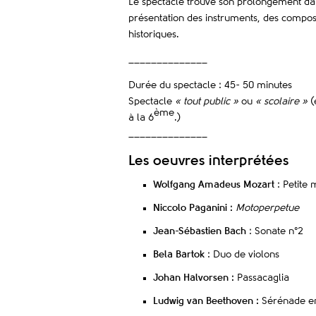
Le spectacle trouve son prolongement dans
présentation des instruments, des composit
historiques.
______________
Durée du spectacle : 45- 50 minutes
Spectacle
« tout public »
ou
« scolaire »
(
ème
à la 6
.)
______________
Les oeuvres interprétées
Wolfgang Amadeus Mozart
: Petite 
Niccolo Paganini :
Motoperpetue
Jean-Sébastien Bach
: Sonate n°2
Bela Bartok
: Duo de violons
Johan Halvorsen :
Passacaglia
Ludwig van Beethoven :
Sérénade en