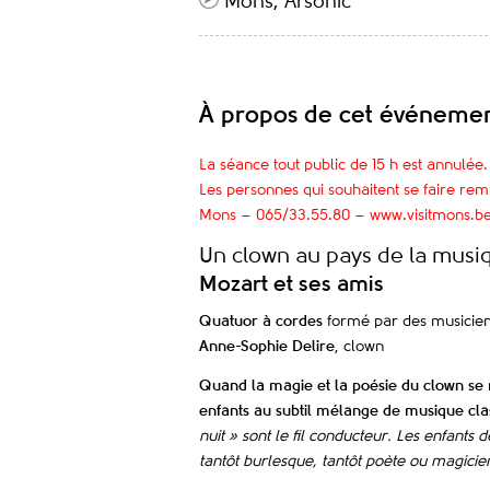
Mons, Arsonic
À propos de cet événeme
La séance tout public de 15 h est annulée.
Les personnes qui souhaitent se faire re
Mons – 065
/33.55.80 –
www.visitmons.b
Un clown au pays de la musiq
Mozart et ses amis
Quatuor à cordes
formé par des musicien
Anne-Sophie Delire
, clown
Quand la magie et la poésie du clown se
enfants au subtil mélange de musique cl
nuit » sont le fil conducteur. Les enfant
tantôt burlesque, tantôt poète ou magicie