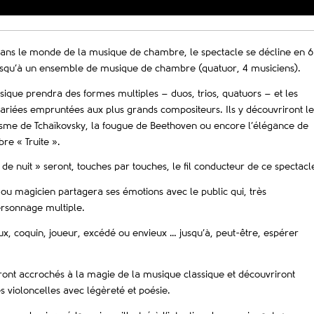
 dans le monde de la musique de chambre, le spectacle se décline en 6
jusqu’à un ensemble de musique de chambre (quatuor, 4 musiciens).
musique prendra des formes multiples – duos, trios, quatuors – et les
ariées empruntées aux plus grands compositeurs. Ils y découvriront le
isme de Tchaïkovsky, la fougue de Beethoven ou encore l’élégance de
re « Truite ».
e nuit » seront, touches par touches, le fil conducteur de ce spectacl
 ou magicien partagera ses émotions avec le public qui, très
rsonnage multiple.
x, coquin, joueur, excédé ou envieux … jusqu’à, peut-être, espérer
ront accrochés à la magie de la musique classique et découvriront
es violoncelles avec légèreté et poésie.