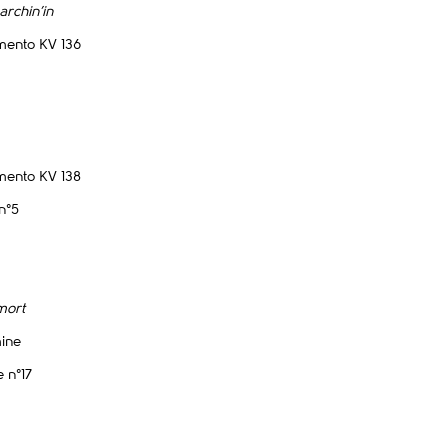
rchin’in
imento KV 136
imento KV 138
n°5
 mort
ine
 n°17