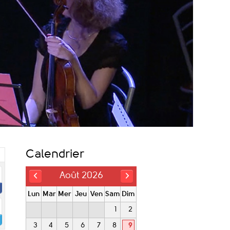
Calendrier
Août 2026
Lun
Mar
Mer
Jeu
Ven
Sam
Dim
1
2
3
4
5
6
7
8
9