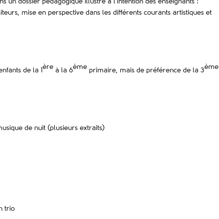
 un dossier pédagogique illustré à l’intention des enseignants :
eurs, mise en perspective dans les différents courants artistiques et
ère
ème
ème
enfants de la 1
à la 6
primaire, mais de préférence de la 3
musique de nuit (plusieurs extraits)
 trio